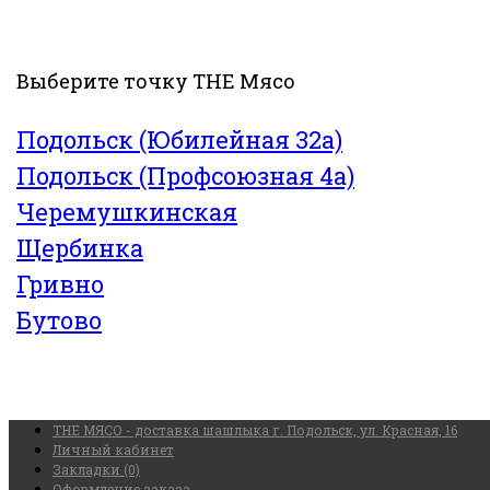
Выберите точку THE Мясо
Подольск (Юбилейная 32а)
Подольск (Профсоюзная 4а)
Черемушкинская
Щербинка
Гривно
Бутово
THE МЯСО - доставка шашлыка г. Подольск, ул. Красная, 16
Личный кабинет
Закладки (0)
Оформление заказа