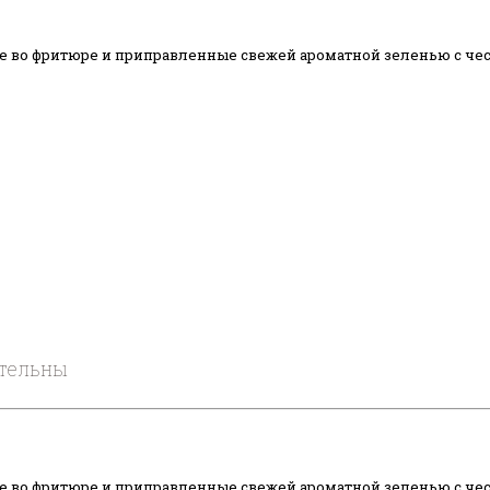
е во фритюре и приправленные свежей ароматной зеленью с чесн
ательны
е во фритюре и приправленные свежей ароматной зеленью с чесн