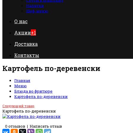
Соусы к шашлыку
Напитки
Шеф-меню
О нас
Акции
+1
Доставка
Контакты
Картофель по-деревенски
Главная
Меню
Блюда во фритюре
Картофель по-деревенски
Следующий товар
Картофель по-деревенски
0 отзывов
|
Написать отзыв