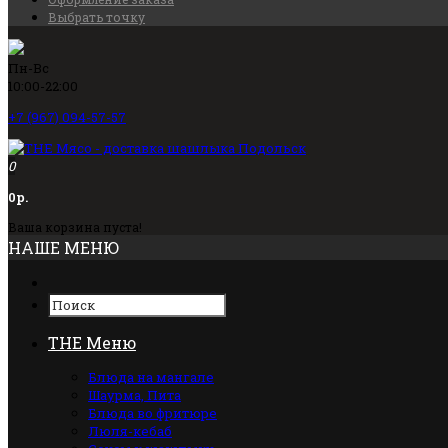
Выбрать точку
Пн-Вс
10:00-22:00
+7 (967) 094-57-57
0
0р.
Ваша корзина пуста!
НАШЕ МЕНЮ
THE Меню
Блюда на мангале
Шаурма, Пита
Блюда во фритюре
Люля-кебаб