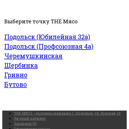
Выберите точку THE Мясо
Подольск (Юбилейная 32а)
Подольск (Профсоюзная 4а)
Черемушкинская
Щербинка
Гривно
Бутово
THE МЯСО - доставка шашлыка г. Подольск, ул. Красная, 16
Личный кабинет
Закладки (0)
Оформление заказа