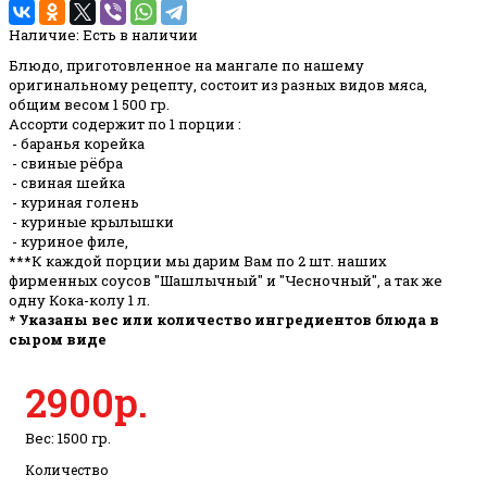
Наличие:
Есть в наличии
Блюдо, приготовленное на мангале по нашему
оригинальному рецепту, состоит из разных видов мяса,
общим весом 1 500 гр.
Ассорти содержит по 1 порции :
- баранья корейка
- свиные рёбра
- свиная шейка
- куриная голень
- куриные крылышки
- куриное филе,
***К каждой порции мы дарим Вам по 2 шт. наших
фирменных соусов "Шашлычный" и "Чесночный", а так же
одну Кока-колу 1 л.
* Указаны вес или количество ингредиентов блюда в
сыром виде
2900р.
Вес: 1500 гр.
Количество