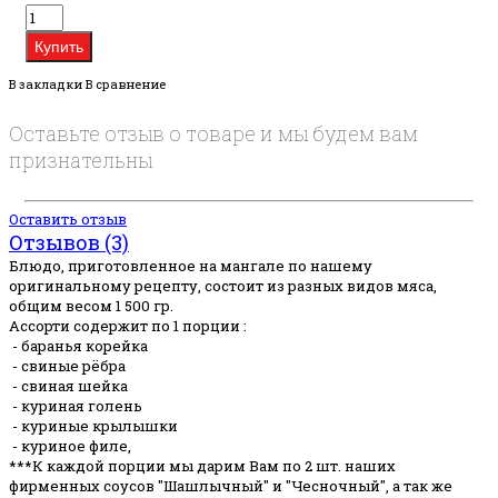
В закладки
В сравнение
Оставьте отзыв о товаре и мы будем вам
признательны
Оставить отзыв
Отзывов (3)
Блюдо, приготовленное на мангале по нашему
оригинальному рецепту, состоит из разных видов мяса,
общим весом 1 500 гр.
Ассорти содержит по 1 порции :
- баранья корейка
- свиные рёбра
- свиная шейка
- куриная голень
- куриные крылышки
- куриное филе,
***К каждой порции мы дарим Вам по 2 шт. наших
фирменных соусов "Шашлычный" и "Чесночный", а так же