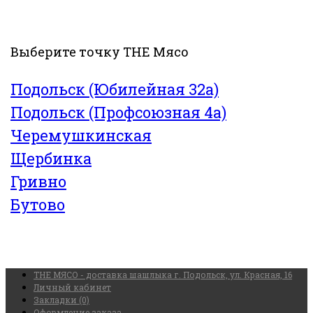
Выберите точку THE Мясо
Подольск (Юбилейная 32а)
Подольск (Профсоюзная 4а)
Черемушкинская
Щербинка
Гривно
Бутово
THE МЯСО - доставка шашлыка г. Подольск, ул. Красная, 16
Личный кабинет
Закладки (0)
Оформление заказа